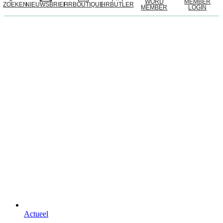
WORD
MEMBER
ZOEKEN
NIEUWSBRIEF
HRBOUTIQUE
HRBUTLER
MEMBER
LOGIN
Actueel