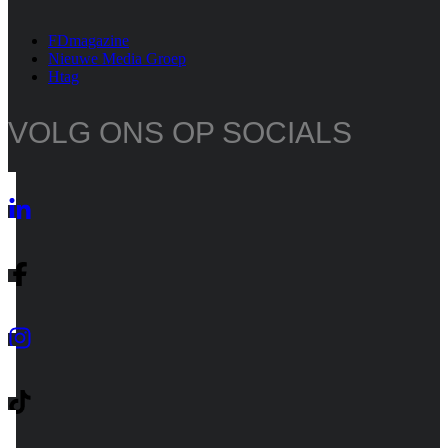
FDmagazine
Nieuwe Media Groep
Htag
VOLG ONS OP SOCIALS