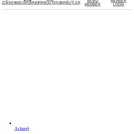
WORD
MEMBER
ZOEKEN
NIEUWSBRIEF
HRBOUTIQUE
HRBUTLER
MEMBER
LOGIN
Actueel