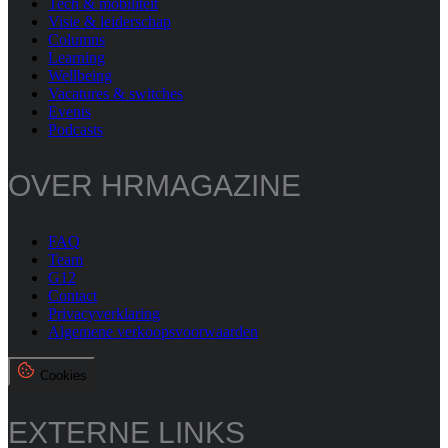
Tech & mobiliteit
Visie & leiderschap
Columns
Learning
Wellbeing
Vacatures & switches
Events
Podcasts
OVER HRMAGAZINE
FAQ
Team
G12
Contact
Privacyverklaring
Algemene verkoopsvoorwaarden
Cookies
EXTERNE LINKS