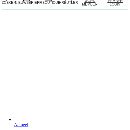
WORD
MEMBER
ZOEKEN
NIEUWSBRIEF
HRBOUTIQUE
HRBUTLER
MEMBER
LOGIN
Actueel