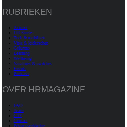
RUBRIEKEN
Actueel
HR Stories
Tech & mobiliteit
Visie & leiderschap
Columns
Learning
Wellbeing
Vacatures & switches
Events
Podcasts
OVER HRMAGAZINE
FAQ
Team
G12
Contact
Privacyverklaring