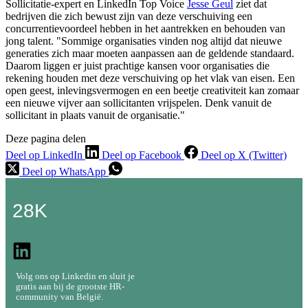
Sollicitatie-expert en LinkedIn Top Voice
Jesse Geul
ziet dat
bedrijven die zich bewust zijn van deze verschuiving een
concurrentievoordeel hebben in het aantrekken en behouden van
jong talent. "Sommige organisaties vinden nog altijd dat nieuwe
generaties zich maar moeten aanpassen aan de geldende standaard.
Daarom liggen er juist prachtige kansen voor organisaties die
rekening houden met deze verschuiving op het vlak van eisen. Een
open geest, inlevingsvermogen en een beetje creativiteit kan zomaar
een nieuwe vijver aan sollicitanten vrijspelen. Denk vanuit de
sollicitant in plaats vanuit de organisatie."
Deze pagina delen
Deel op LinkedIn
Deel op Facebook
Deel op X (Twitter)
Deel op WhatsApp
28K
Volg ons op Linkedin en sluit je
gratis aan bij de grootste HR-
community van België.