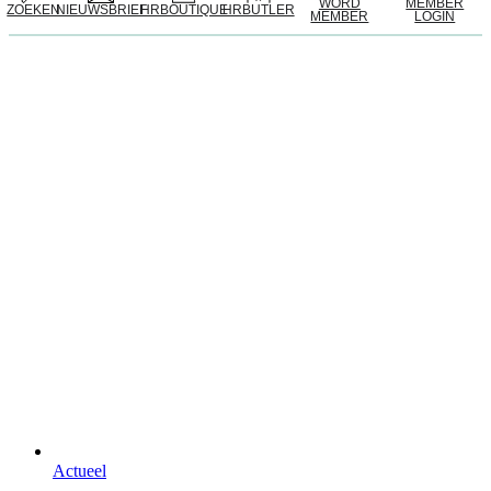
WORD
MEMBER
ZOEKEN
NIEUWSBRIEF
HRBOUTIQUE
HRBUTLER
MEMBER
LOGIN
Actueel