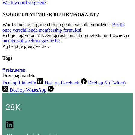
Wachtwoord vergeten?
NOG GEEN MEMBER BIJ HRMAGAZINE?
Word vandaag nog member en geniet van alle voordelen.
Bekijk
onze verschillende membership formules!
Heb je nog vragen? Neem gerust contact op met Shauni Lowie via
memberships@hrmagazine.be.
Zij helpt je graag verder.
Tags
#
rekruteren
Deze pagina delen
Deel op LinkedIn
Deel op Facebook
Deel op X (Twitter)
Deel op WhatsApp
28K