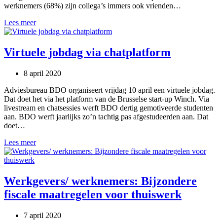
werknemers (68%) zijn collega’s immers ook vrienden…
Virtuele
Lees meer
koffie
voor
collega-
Virtuele jobdag via chatplatform
vrienden
8 april 2020
Adviesbureau BDO organiseert vrijdag 10 april een virtuele jobdag.
Dat doet het via het platform van de Brusselse start-up Winch. Via
livestream en chatsessies werft BDO dertig gemotiveerde studenten
aan. BDO werft jaarlijks zo’n tachtig pas afgestudeerden aan. Dat
doet…
Virtuele
Lees meer
jobdag
via
chatplatform
Werkgevers/ werknemers: Bijzondere
fiscale maatregelen voor thuiswerk
7 april 2020