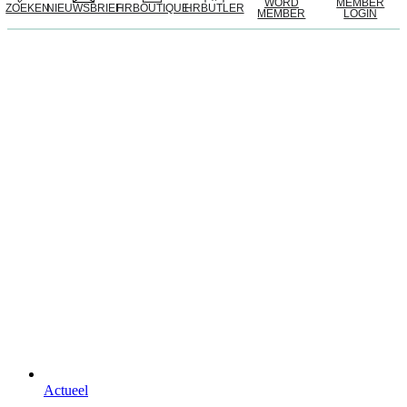
WORD
MEMBER
ZOEKEN
NIEUWSBRIEF
HRBOUTIQUE
HRBUTLER
MEMBER
LOGIN
Actueel