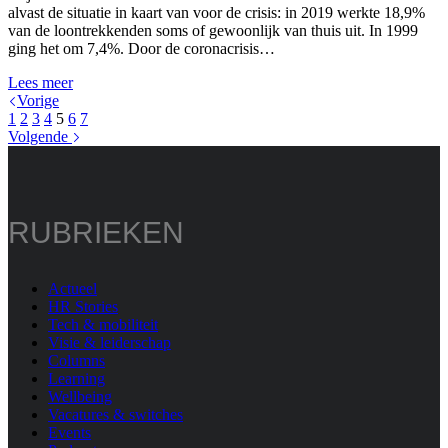
majeure?
alvast de situatie in kaart van voor de crisis: in 2019 werkte 18,9%
van de loontrekkenden soms of gewoonlijk van thuis uit. In 1999
ging het om 7,4%. Door de coronacrisis…
Met
Lees meer
hoevelen
Vorige
werken
1
2
3
4
5
6
7
we
Volgende
van
thuis
uit
voor
RUBRIEKEN
en
sedert
de
coronacrisis?
Actueel
HR Stories
Tech & mobiliteit
Visie & leiderschap
Columns
Learning
Wellbeing
Vacatures & switches
Events