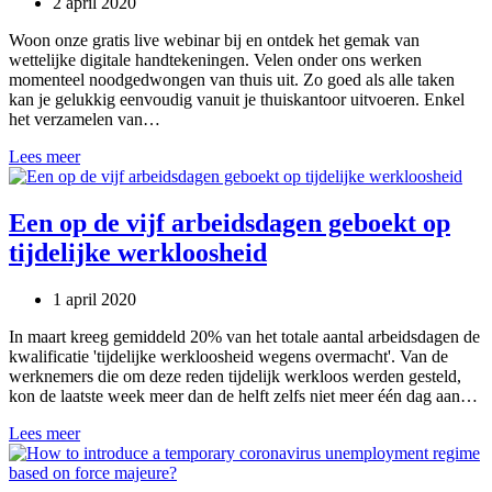
2 april 2020
Woon onze gratis live webinar bij en ontdek het gemak van
wettelijke digitale handtekeningen. Velen onder ons werken
momenteel noodgedwongen van thuis uit. Zo goed als alle taken
kan je gelukkig eenvoudig vanuit je thuiskantoor uitvoeren. Enkel
het verzamelen van…
[WEBINAR]
Lees meer
Ontdek
hoe
u
Een op de vijf arbeidsdagen geboekt op
veilig
tijdelijke werkloosheid
en
eenvoudig
documenten
1 april 2020
digitaal
kan
In maart kreeg gemiddeld 20% van het totale aantal arbeidsdagen de
laten
kwalificatie 'tijdelijke werkloosheid wegens overmacht'. Van de
ondertekenen
werknemers die om deze reden tijdelijk werkloos werden gesteld,
kon de laatste week meer dan de helft zelfs niet meer één dag aan…
Een
Lees meer
op
de
vijf