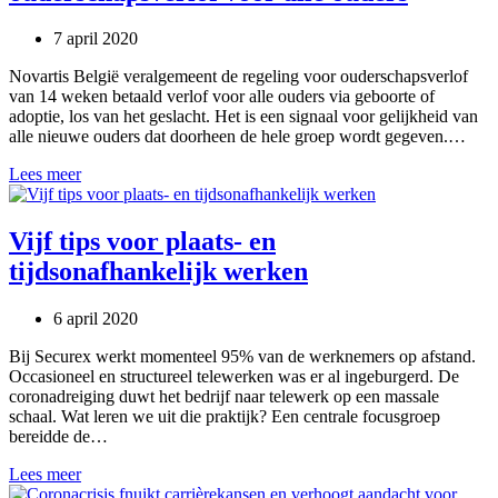
7 april 2020
Novartis België veralgemeent de regeling voor ouderschapsverlof
van 14 weken betaald verlof voor alle ouders via geboorte of
adoptie, los van het geslacht. Het is een signaal voor gelijkheid van
alle nieuwe ouders dat doorheen de hele groep wordt gegeven.…
Novartis
Lees meer
België
veralgemeent
ouderschapsverlof
Vijf tips voor plaats- en
voor
tijdsonafhankelijk werken
alle
ouders
6 april 2020
Bij Securex werkt momenteel 95% van de werknemers op afstand.
Occasioneel en structureel telewerken was er al ingeburgerd. De
coronadreiging duwt het bedrijf naar telewerk op een massale
schaal. Wat leren we uit die praktijk? Een centrale focusgroep
bereidde de…
Vijf
Lees meer
tips