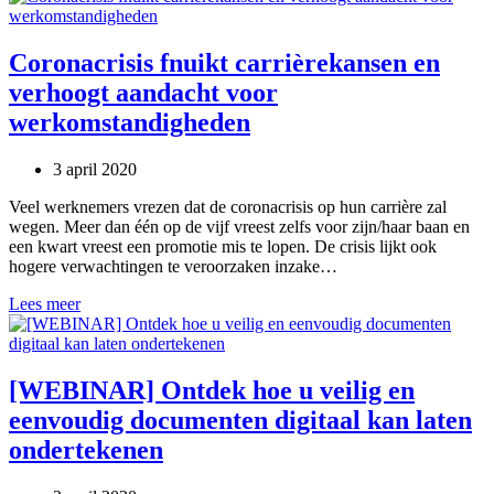
voor
plaats-
en
Coronacrisis fnuikt carrièrekansen en
tijdsonafhankelijk
verhoogt aandacht voor
werken
werkomstandigheden
3 april 2020
Veel werknemers vrezen dat de coronacrisis op hun carrière zal
wegen. Meer dan één op de vijf vreest zelfs voor zijn/haar baan en
een kwart vreest een promotie mis te lopen. De crisis lijkt ook
hogere verwachtingen te veroorzaken inzake…
Coronacrisis
Lees meer
fnuikt
carrièrekansen
en
verhoogt
[WEBINAR] Ontdek hoe u veilig en
aandacht
eenvoudig documenten digitaal kan laten
voor
werkomstandigheden
ondertekenen