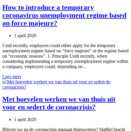
arbeidsdagen
How to introduce a temporary
geboekt
coronavirus unemployment regime based
op
tijdelijke
on force majeure?
werkloosheid
1 april 2020
Until recently, employers could either apply for the temporary
unemployment regime based on “force majeure” or the regime based
on “economic reasons”. 1. Principle Until recently, when
considering implementing a temporary unemployment regime within
a company, employers could, depending on…
How
Lees meer
to
introduce
a
temporary
Met hoevelen werken we van thuis uit
coronavirus
voor en sedert de coronacrisis?
unemployment
regime
based
1 april 2020
on
force
Blijven we na de coronacrisis massaal thuiswerken? StatBel bracht