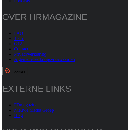
Podcasts
OVER HRMAGAZINE
FAQ
Team
G12
Contact
Privacyverklaring
Algemene verkoopsvoorwaarden
Cookies
EXTERNE LINKS
FDmagazine
Nieuwe Media Groep
Htag