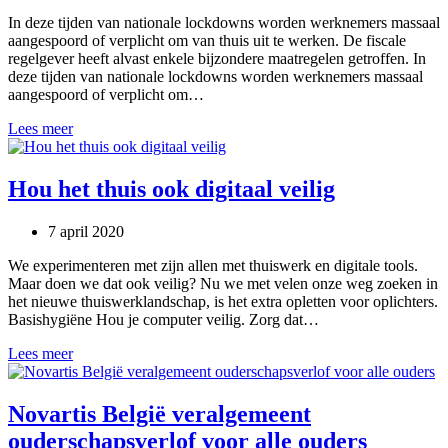
In deze tijden van nationale lockdowns worden werknemers massaal
aangespoord of verplicht om van thuis uit te werken. De fiscale
regelgever heeft alvast enkele bijzondere maatregelen getroffen. In
deze tijden van nationale lockdowns worden werknemers massaal
aangespoord of verplicht om…
Werkgevers/
Lees meer
werknemers:
Bijzondere
fiscale
Hou het thuis ook digitaal veilig
maatregelen
voor
7 april 2020
thuiswerk
We experimenteren met zijn allen met thuiswerk en digitale tools.
Maar doen we dat ook veilig? Nu we met velen onze weg zoeken in
het nieuwe thuiswerklandschap, is het extra opletten voor oplichters.
Basishygiëne Hou je computer veilig. Zorg dat…
Hou
Lees meer
het
thuis
ook
Novartis België veralgemeent
digitaal
ouderschapsverlof voor alle ouders
veilig