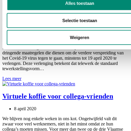
Alles toestaan
Covid-19 telewerk: aandachtspunten voor
Selectie toestaan
werkgevers
Weigeren
8 april 2020
De Nationale Veiligheidsraad besliste op 27 maart 2020 om de
dringende maatregelen die dienen om de verdere verspreiding van
het Covid-19 virus tegen te gaan, minstens tot 19 april 2020 te
verlengen. Deze verlenging betekent dat telewerk de standaard
tewerkstellingsvorm…
Covid-
Lees meer
19
telewerk:
aandachtspunten
Virtuele koffie voor collega-vrienden
voor
werkgevers
8 april 2020
We blijven nog enkele weken in ons kot. Ongetwijfeld valt dit
zwaar voor veel werknemers, niet in het minst omdat ze hun
collega’s moeten missen. Voor meer dan twee op de drie Vlaamse