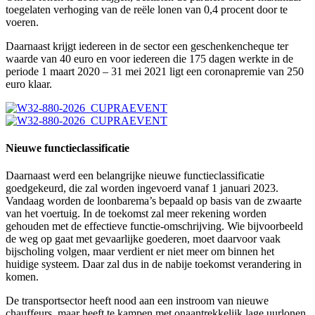
toegelaten verhoging van de reële lonen van 0,4 procent door te
voeren.
Daarnaast krijgt iedereen in de sector een geschenkencheque ter
waarde van 40 euro en voor iedereen die 175 dagen werkte in de
periode 1 maart 2020 – 31 mei 2021 ligt een coronapremie van 250
euro klaar.
Nieuwe functieclassificatie
Daarnaast werd een belangrijke nieuwe functieclassificatie
goedgekeurd, die zal worden ingevoerd vanaf 1 januari 2023.
Vandaag worden de loonbarema’s bepaald op basis van de zwaarte
van het voertuig. In de toekomst zal meer rekening worden
gehouden met de effectieve functie-omschrijving. Wie bijvoorbeeld
de weg op gaat met gevaarlijke goederen, moet daarvoor vaak
bijscholing volgen, maar verdient er niet meer om binnen het
huidige systeem. Daar zal dus in de nabije toekomst verandering in
komen.
De transportsector heeft nood aan een instroom van nieuwe
chauffeurs, maar heeft te kampen met onaantrekkelijk lage uurlonen.