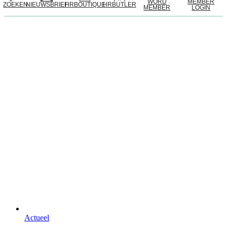
WORD
MEMBER
ZOEKEN
NIEUWSBRIEF
HRBOUTIQUE
HRBUTLER
MEMBER
LOGIN
Actueel