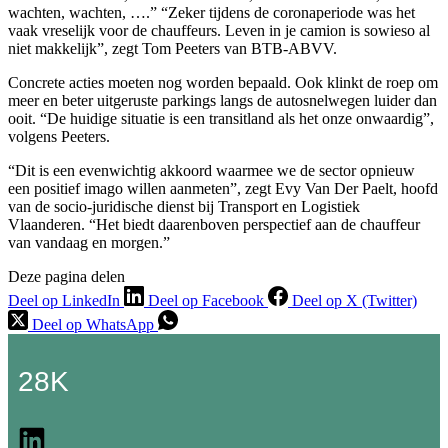
wachten, wachten, ….” “Zeker tijdens de coronaperiode was het
vaak vreselijk voor de chauffeurs. Leven in je camion is sowieso al
niet makkelijk”, zegt Tom Peeters van BTB-ABVV.
Concrete acties moeten nog worden bepaald. Ook klinkt de roep om
meer en beter uitgeruste parkings langs de autosnelwegen luider dan
ooit. “De huidige situatie is een transitland als het onze onwaardig”,
volgens Peeters.
“Dit is een evenwichtig akkoord waarmee we de sector opnieuw
een positief imago willen aanmeten”, zegt Evy Van Der Paelt, hoofd
van de socio-juridische dienst bij Transport en Logistiek
Vlaanderen. “Het biedt daarenboven perspectief aan de chauffeur
van vandaag en morgen.”
Deze pagina delen
Deel op LinkedIn
Deel op Facebook
Deel op X (Twitter)
Deel op WhatsApp
28K