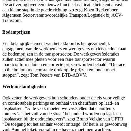
De activering over een nieuwe functieclassificatie betekent alvast
een kleine stap in de goede richting, zo zegt Koen Ryckenboer,
Algemeen Sectorverantwoordelijke Transport/Logistiek bij ACV-
Transcom.
Bodemprijzen
Een belangrijk element van het akkoord is het gezamenlijk
engagement van de werknemers en werkgevers om iets te doen aan
de bodemprijzen in de transportsector. De werkgeversfederaties
zullen actief mee pleiten voor een faire transportsector waarin
marktconforme lonen en correcte prijzen worden betaald. “De race
to the bottom met constante druk op de prijzen en lonen moet
stoppen”, zegt Tom Peeters van BTB-ABVV.
Werkomstandigheden
Ook zetten de werkgevers hun schouders onder de eis voor veilige
en comfortabele parkings en onthaal van chauffeurs op laad- en
losplaatsen. “Al te vaak moeten we vaststellen dat chauffeurs
immers ‘als het vuil van de straat’ behandeld worden op laad- en
losplaatsen bij de opdrachtgevers”, zegt Bruno Velghe van UPTR.
“De toegang tot het sanitair wordt ontzegd. Of het is er gewoonweg
vuil. Aan het loket, vooral in de haven, moet men wachten,