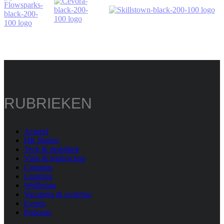
RUBRIEKEN
Actueel
HR Stories
Tech & mobiliteit
Visie & leiderschap
Columns
Learning
Wellbeing
Vacatures & switches
Events
Podcasts