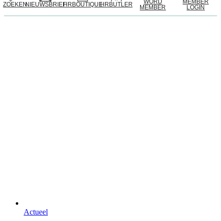
WORD
MEMBER
ZOEKEN
NIEUWSBRIEF
HRBOUTIQUE
HRBUTLER
MEMBER
LOGIN
Actueel