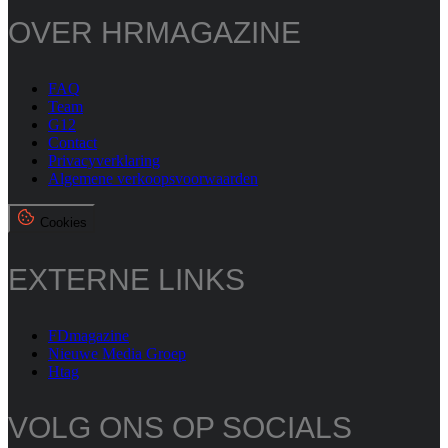
OVER HRMAGAZINE
FAQ
Team
G12
Contact
Privacyverklaring
Algemene verkoopsvoorwaarden
Cookies
EXTERNE LINKS
FDmagazine
Nieuwe Media Groep
Htag
VOLG ONS OP SOCIALS