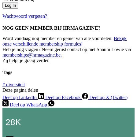
Log In
Wachtwoord vergeten?
NOG GEEN MEMBER BIJ HRMAGAZINE?
Word vandaag nog member en geniet van alle voordelen.
Bekijk
onze verschillende membership formules!
Heb je nog vragen? Neem gerust contact op met Shauni Lowie via
memberships@hrmagazine.be.
Zij helpt je graag verder.
Tags
#
diversiteit
Deze pagina delen
Deel op LinkedIn
Deel op Facebook
Deel op X (Twitter)
Deel op WhatsApp
28K